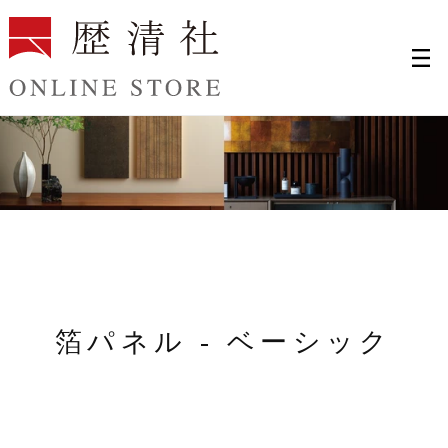
コンテンツに進む
カ
ー
ト
コ
箔パネル - ベーシック
レ
ク
シ