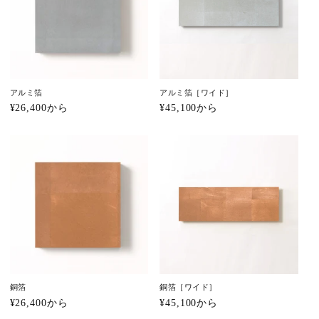
アルミ箔
アルミ箔［ワイド］
通
¥26,400から
通
¥45,100から
常
常
価
価
格
格
銅箔
銅箔［ワイド］
通
¥26,400から
通
¥45,100から
常
常