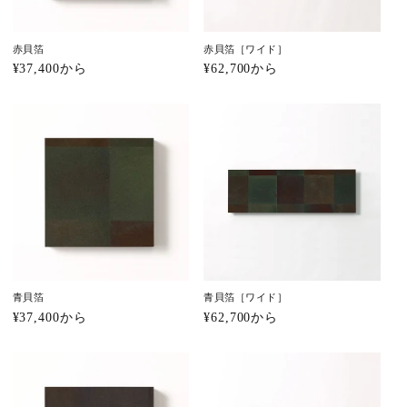
赤貝箔
赤貝箔［ワイド］
通
¥37,400から
通
¥62,700から
常
常
価
価
格
格
青貝箔
青貝箔［ワイド］
通
¥37,400から
通
¥62,700から
常
常
価
価
格
格