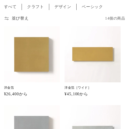
すべて
クラフト
デザイン
ベーシック
ョ
ン
並び替え
14個の商品
:
洋金箔
洋金箔［ワイド］
通
¥26,400から
通
¥45,100から
常
常
価
価
格
格