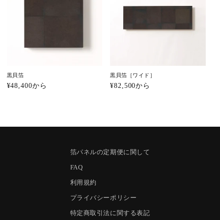
黒貝箔
黒貝箔［ワイド］
通
¥48,400から
通
¥82,500から
常
常
価
価
格
格
箔パネルの定期便に関して
FAQ
利用規約
プライバシーポリシー
特定商取引法に関する表記