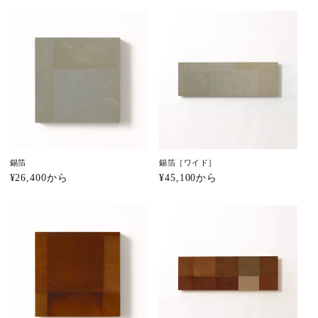
価
価
格
格
錫箔
錫箔［ワイド］
通
¥26,400から
通
¥45,100から
常
常
価
価
格
格