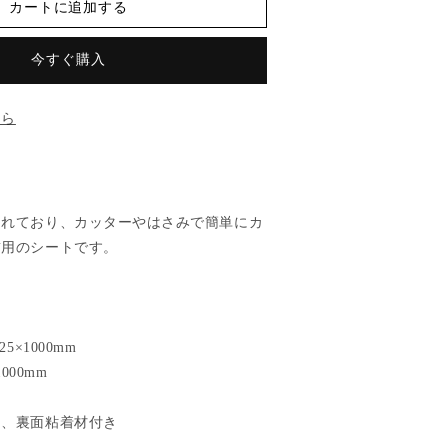
カートに追加する
今すぐ購入
ちら
されており、カッターやはさみで簡単にカ
飾用のシートです。
5×1000mm
000mm
ト、裏面粘着材付き