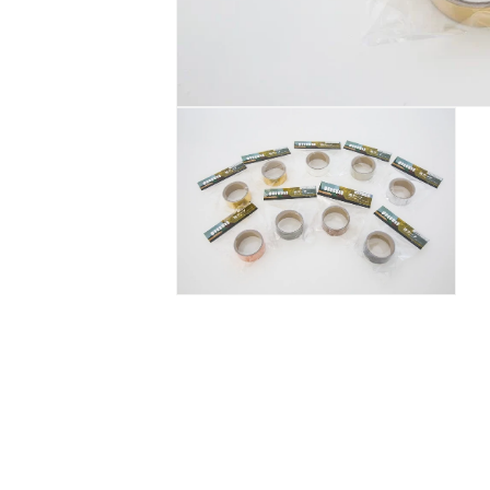
モ
ー
ダ
ル
で
メ
デ
ィ
ア
(1)
モ
を
ー
開
ダ
く
ル
で
メ
デ
ィ
ア
(2)