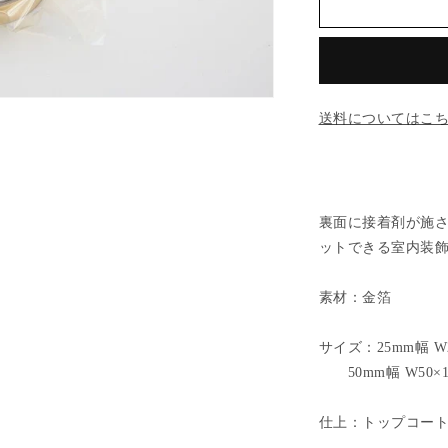
テ
テ
ー
ー
プ
プ
の
の
数
数
送料についてはこ
量
量
を
を
減
増
ら
や
す
す
裏面に接着剤が施
ットできる室内装
素材：金箔
サイズ：25mm幅 W2
50mm幅 W50×1
仕上：トップコー