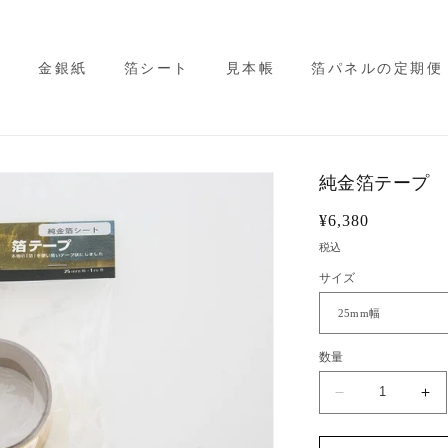
ル
金銀紙
箔シート
見本帳
箔パネルの定期便
純金箔テープ
通
¥6,380
常
税込
価
サイズ
格
数量
純
純
金
金
箔
箔